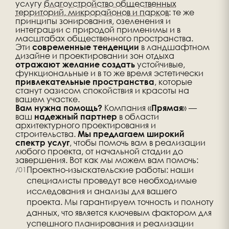
услугу
благоустройство общественных
территорий, микрорайонов и парков
: те же
принципы зонирования, озеленения и
интеграции с природой применимы и в
масштабах общественного пространства.
Эти
в ландшафтном
современные тенденции
дизайне и проектировании зон отдыха
устойчивые,
отражают желание создать
функциональные и в то же время эстетически
, которые
привлекательные пространства
станут оазисом спокойствия и красоты на
вашем участке.
Компания «
» —
Вам нужна помощь?
Прямая
ваш
в области
надежный партнер
архитектурного проектирования и
строительства.
Мы предлагаем широкий
, чтобы помочь вам в реализации
спектр услуг
любого проекта, от начальной стадии до
завершения. Вот как мы можем вам помочь:
Проектно-изыскательские работы: наши
специалисты проведут все необходимые
исследования и анализы для вашего
проекта. Мы гарантируем точность и полноту
данных, что является ключевым фактором для
успешного планирования и реализации